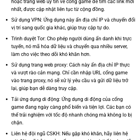
hoặc trang web uy tín về cổng game để tìm các link mới
nhất, được cập nhật liên tục từ cộng đồng.
Sử dụng VPN: Ứng dụng này ẩn địa chỉ IP và chuyển đổi
vị trí sang quốc gia khác, giúp truy cập tự do.
Trình duyệt Tor: Cho phép người dùng ẩn danh khi trực
tuyến, nó mã hóa dữ liệu và chuyển qua nhiều server,
làm cho việc theo dõi khó khăn hơn.
Sử dụng trang web proxy: Cách này ẩn địa chỉ IP thực
và vượt rào cản mạng. Chỉ cần nhập URL cổng game
vào trang proxy, nó sẽ xử lý yêu cầu và gửi dữ liệu trở
lại, giúp bạn dễ dàng truy cập.
Tải ứng dụng di động: Ứng dụng di động của cổng
game đang ngày càng phổ biến và tiện lợi. Các bạn có
thể trải nghiệm với tốc độ nhanh chóng mà không lo bị
chặn.
Liên hệ đội ngũ CSKH: Nếu gặp khó khăn, hãy liên hệ