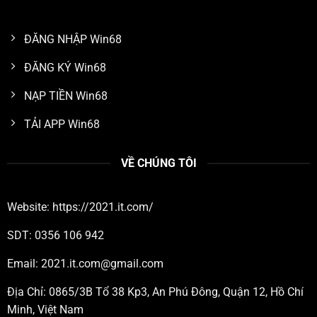
ĐĂNG NHẬP Win68
ĐĂNG KÝ Win68
NẠP TIỀN Win68
TẢI APP Win68
VỀ CHÚNG TÔI
Website: https://2021.it.com/
SDT: 0356 106 942
Email:
2021.it.com@gmail.com
Địa Chỉ: 0865/3B Tổ 38 Kp3, An Phú Đông, Quận 12, Hồ Chí
Minh, Việt Nam