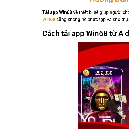
Tải app Win68
về thiết bị sẽ giúp người 
Win68
cũng không hề phức tạp và khó thực
Cách tải app Win68 từ A 