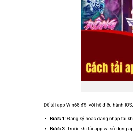
Để
tải app Win68 đối với hệ điều hành IO
Bước 1
: Đăng ký hoặc đăng nhập tài kh
Bước 3
: Trước khi tải app và sử dụng a