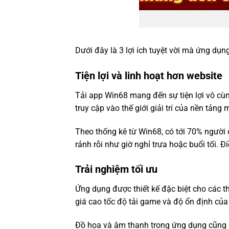
Dưới đây là 3 lợi ích tuyệt vời mà ứng d
Tiện lợi và linh hoạt hơn website
Tải app Win68 mang đến sự tiện lợi vô cùng
truy cập vào thế giới giải trí của nền tảng 
Theo thống kê từ Win68, có tới 70% người 
rảnh rỗi như giờ nghỉ trưa hoặc buổi tối. Đ
Trải nghiệm tối ưu
Ứng dụng được thiết kế đặc biệt cho các t
giá cao tốc độ tải game và độ ổn định củ
Đồ họa và âm thanh trong ứng dụng cũng đ