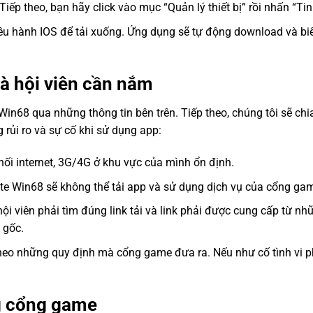
Tiếp theo, bạn hãy click vào mục “Quản lý thiết bị” rồi nhấn “Ti
u hành IOS để tải xuống. Ứng dụng sẽ tự động download và biểu 
mà hội viên cần nắm
Win68 qua những thông tin bên trên. Tiếp theo, chúng tôi sẽ chia 
 rủi ro và sự cố khi sử dụng app:
 nối internet, 3G/4G ở khu vực của mình ổn định.
ite Win68 sẽ không thể tải app và sử dụng dịch vụ của cổng ga
ội viên phải tìm đúng link tải và link phải được cung cấp từ n
 gốc.
theo những quy định mà cổng game đưa ra. Nếu như cố tình vi 
ng cổng game