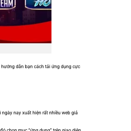
sẽ hướng dẫn bạn cách tải ứng dụng cực
ì ngày nay xuất hiện rất nhiều web giả
 đó chọn mục “ứng dụng” trên giao diện