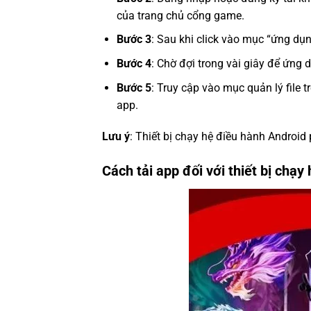
của trang chủ cổng game.
Bước 3
: Sau khi click vào mục “ứng dụn
Bước 4
: Chờ đợi trong vài giây để ứng 
Bước 5
: Truy cập vào mục quản lý file t
app.
Lưu ý
: Thiết bị chạy hệ điều hành Android 
Cách tải app đối với thiết bị chạ