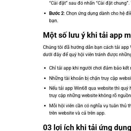
“Cài đặt” sau đó nhấn “Cài đặt chung”. 
Bước 2
: Chọn ứng dụng dành cho hệ điề
bạn.
Một số lưu ý khi tải app 
Chúng tôi đã hướng dẫn bạn cách
tải app 
dưới đây để quý hội viên tránh được những
Chỉ tải app khi người chơi đảm bảo kết
Những tài khoản bị chặn truy cập webs
Nếu tải app Win68 qua website thì quý h
truy cập những website không rõ nguồn
Mỗi hội viên cần có nghĩa vụ tuân thủ 
trên website và cả trên app.
03 lợi ích khi tải ứng dụ