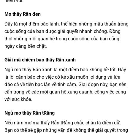
niềm vui.
Mơ thấy Rắn đen
Đây là một điềm báo lành, thể hiện những mâu thuẫn trong
cuộc sống của bạn được giải quyết nhanh chóng. Đồng
thời những mối quan hệ trong cuộc sống của bạn cũng
ngày càng bền chặt.
Giải mã chiêm bao thấy Rắn xanh
Ngủ mơ thấy Rắn xanh là một điềm báo không hề tốt. Đây
là lời cảnh báo cho việc có kẻ xấu muốn lợi dụng và lừa
đảo cả về tiền bạc lẫn về tình cảm. Giai đoạn này, bạn nên
cẩn trọng về các mối quan hệ xung quanh, công việc cùng
với sức khỏe.
Ngủ mơ thấy Rắn tRắng
Nếu nằm mơ mà thấy Rắn tRắng chắc chắn là điềm dữ.
Bạn có thể sẽ gặp những vấn đề không thể giải quyết trong