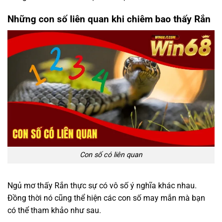
Những con số liên quan khi chiêm bao thấy Rắn
Con số có liên quan
Ngủ mơ thấy Rắn thực sự có vô số ý nghĩa khác nhau.
Đồng thời nó cũng thể hiện các con số may mắn mà bạn
có thể tham khảo như sau.