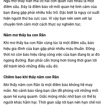
Ngủ mơ thấy Rắn mà có hai con quấn vào nhau là một
điềm xấu. Đây là điềm báo về mối quan hệ tình cảm của
bạn đang gặp phải nhiều trắc trở. Đặc biệt là nguy cơ xuất
hiện người thứ ba cực cao. Vì vậy bạn nên xem xét lại
chuyện tình cảm một cách thực sự nghiêm túc.
Nằm mơ thấy ba con Rắn
Khi mơ thấy ba con Rắn cùng lúc là một điềm xấu, báo
hiệu gia đình của bạn gặp phải nhiều mâu thuẫn. Đồng
thời nó còn báo hiệu rằng công việc của bạn đang bị ai đó
ngáng đường. Bạn phải cẩn trọng hơn trong thời gian tới
để tránh khỏi những điều xấu đó.
Chiêm bao khi thấy năm con Rắn
Mơ thấy năm con Rắn là một điềm báo không hề may
mắn. Nó cảnh báo rằng bạn cần đề phòng với những mối
quan hệ xung quanh. Giấc mộng nhắc nhở bạn có thể bị
người khác hãm hại. Thời gian sắp tới bạn nên hạn chế nói