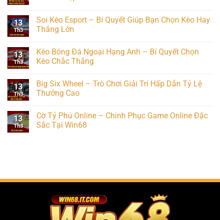
Soi Kèo Esport – Bí Quyết Giúp Bạn Chọn Kèo Hay
13
Thắng Lớn
Th3
Kèo Bóng Đá Ngoại Hạng Anh – Bí Quyết Chọn
13
Kèo Chắc Thắng
Th3
Big Six Wheel – Trò Chơi Giải Trí Hấp Dẫn Tỷ Lệ
13
Thưởng Cao
Th3
Cờ Tỷ Phú Online – Chinh Phục Game Online Đặc
13
Sắc Tại Win68
Th3