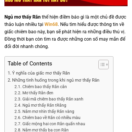
Ngủ mơ thấy Rắn
thể hiện điềm báo gì là một chủ đề được
thảo luận nhiều tại
Win68
. Nếu tìm hiểu được thông tin về
giấc chiêm bao này, bạn sẽ phát hiện ra những điều thú vị.
Đồng thời bạn còn tìm ra được những con số may mắn để
đổi đời nhanh chóng.
Table of Contents
Ý nghĩa của giấc mơ thấy Rắn
Những tình huống trong khi ngủ mơ thấy Rắn
Chiêm bao thấy Rắn cắn
Mơ thấy Rắn đen
Giải mã chiêm bao thấy Rắn xanh
Ngủ mơ thấy Rắn tRắng
Nằm mơ nhìn thấy Rắn vàng
Chiêm bao về Rắn có nhiều màu
Giấc mộng hai con Rắn quấn nhau
Nằm mơ thấy ba con Rắn