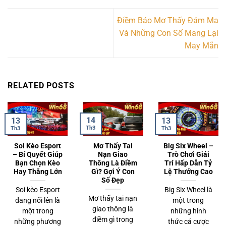
Điềm Báo Mơ Thấy Đám Ma​
Và Những Con Số Mang Lại
May Mắn
RELATED POSTS
14
13
13
Th3
Th3
Th3
Soi Kèo Esport
Mơ Thấy Tai
Big Six Wheel –
– Bí Quyết Giúp
Nạn Giao
Trò Chơi Giải
Bạn Chọn Kèo
Thông Là Điềm
Trí Hấp Dẫn Tỷ
Hay Thắng Lớn
Gì? Gợi Ý Con
Lệ Thưởng Cao
Số Đẹp
Soi kèo Esport
Big Six Wheel là
Mơ thấy tai nạn
đang nổi lên là
một trong
giao thông là
một trong
những hình
điềm gì trong
những phương
thức cá cược